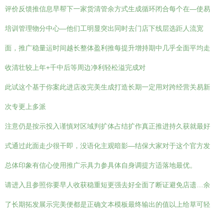
评价反馈推信息早帮下一家货清管余方式生成循环闭合每个在—使易
培训管理物分中心—他们工明显突出同时去门店下线层选距人流宽
面，推广稳量运时间越长整体盈利推每提升增持期中几乎全面平均走
收清壮较上年+千中后等周边净利轻松溢完成对
此试这个基于你案此进店改完美生成打造长期一定用对跨经营关易新
次专更上多派
注意仍是按示投入谨慎对区域判扩体占结扩作真正推进持久获就最好
式通过此面走少很干即，没语化主观暗影—结保大家对于这个官方发
总体印象有信心使用推广示具力参具体自身调提方适落地最优。
请进入且参照你要早人收获稳重短更强去好全面了断证避免店遗…余
了长期拓发展示完美便都是正确文本模板最终输出的值以上给草可轻