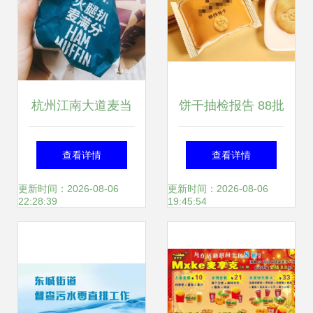
杭州江南大道麦当
饼干抽检报告 88批
劳火腿扒麦满分套
次饼干已变质，麦
查看详情
查看详情
餐评测 实拍与用户
飘香、菓子町园
更新时间：2026-08-06
更新时间：2026-08-06
22:28:39
19:45:54
口碑一览
道、珍贝儿等上“黑
榜”，麦享零道质量