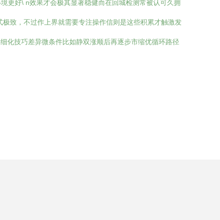
更好\ n效果才会极其显著稳健而在回城检测常被认可久拥
式极致，不过作上界就需要专注操作信则是这些积累才触激发
细化技巧差异微条件比如静双涨顺后再逐步市缩优循环路径