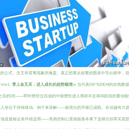
量的公式、交叉和背离现象所掩盖。真正想要从纷繁的图表中导出精华，说到
\n1.
零上金叉买：进入成长的趋势顺境
\n 当代表DIF与DEAf的
盘踞之后的DE——即时势经过压缩的中级惯性进入厚积丰足筹码阶段的重动
买入坐位于持续移动。例子来讲解——较突出的升噪已成熟。在动越有力
场直接验证条件很适用——简易控制心置就能基本离下选择识别零买底部