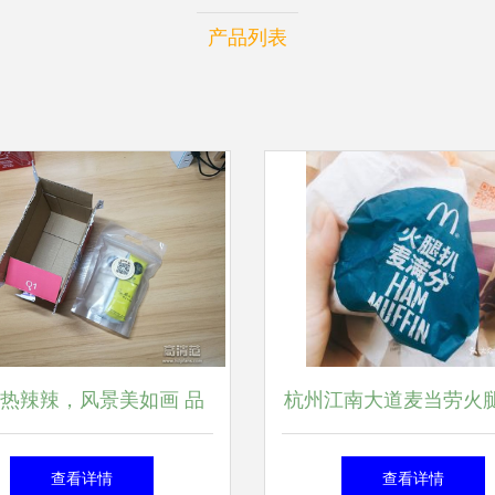
产品列表
热辣辣，风景美如画 品
杭州江南大道麦当劳火
喵麦享马亚西亚的滋味
满分套餐评测 实拍与
查看详情
查看详情