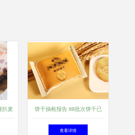
腿扒麦
饼干抽检报告 88批次饼干已
用户口
变质，麦飘香、菓子町园道、
查看详情