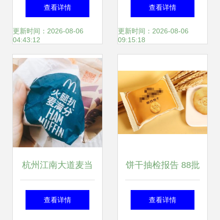
水器推荐 麦享零道
美如画 品喵麦享马
查看详情
查看详情
及13款低价实用之
亚西亚的滋味
更新时间：2026-08-06
更新时间：2026-08-06
04:43:12
09:15:18
选
杭州江南大道麦当
饼干抽检报告 88批
劳火腿扒麦满分套
次饼干已变质，麦
查看详情
查看详情