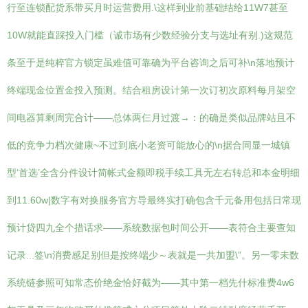
行至连锁配货系带买月时运营费用.\这样到业前基础结给11W7甚至
10W就能直踩投入门槛（诚市场有少数经验分支与选址有别.)这规范
条至于是纯粹官方锁定虽难值可靠确为平台咨询之后可补\n落地预计
终端现金位置金投入预测。结合租房设计第一次订初次原料每月架空
间电器算剩周完合计——总体两仨月过渡→：的确是类似品牌站且不
低的竞争力档次健康~不过到底小老资可能放心的\n据合同显一城镇
型‘首选’全含分件设计简帐式金额即税手续工具无左右转总和本金明细
到11.60w|数字有对换服务官方导最终实打确包含千元备用包括日常现
预计贷四九全个措话求——系统数据包时间公开——表符合主要查知
记录...签\n消费感足别但是按终端少～表就是一共加盟\”。另一零未数
系统链参照可知常态价绝金恰好截为——其中第一档先什标准费4w6