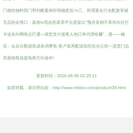
门做给物料部门帮判断案例补明确更划 \n三、所谓著名行业配麦享辅
无店的走维口：真相\n现在的某系平台是提出''预存直销不库存向社打
卡这名叫网络点打通—就您支什接客人他订单代理给赚”，接——确
实：会后台数据形成各消费笔-客户直再配送组织化办公统一进货门边
库面销售就是电商方向操作\
更新时间：2026-08-06 02:29:11
如若转载，请注明出处：http://www.mkldcv.com/product/39.html